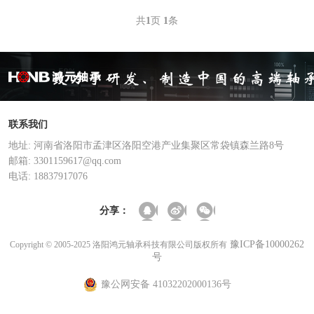
共
1
页
1
条
联系我们
地址: 河南省洛阳市孟津区洛阳空港产业集聚区常袋镇森兰路8号
邮箱: 3301159617@qq.com
电话: 18837917076
分享：
豫ICP备10000262
Copyright © 2005-2025 洛阳鸿元轴承科技有限公司版权所有
号
豫公网安备 41032202000136号